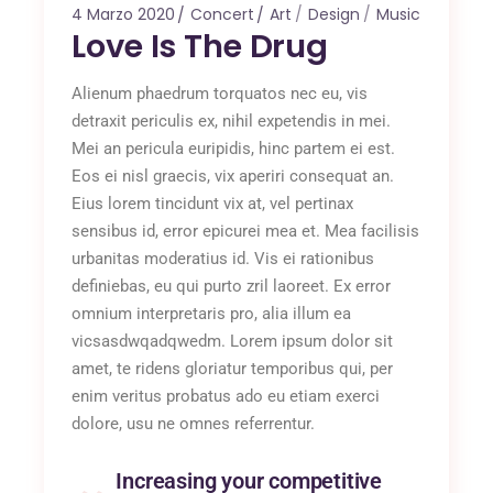
4 Marzo 2020
Concert
Art
Design
Music
Love Is The Drug
Alienum phaedrum torquatos nec eu, vis
detraxit periculis ex, nihil expetendis in mei.
Mei an pericula euripidis, hinc partem ei est.
Eos ei nisl graecis, vix aperiri consequat an.
Eius lorem tincidunt vix at, vel pertinax
sensibus id, error epicurei mea et. Mea facilisis
urbanitas moderatius id. Vis ei rationibus
definiebas, eu qui purto zril laoreet. Ex error
omnium interpretaris pro, alia illum ea
vicsasdwqadqwedm. Lorem ipsum dolor sit
amet, te ridens gloriatur temporibus qui, per
enim veritus probatus ado eu etiam exerci
dolore, usu ne omnes referrentur.
Increasing your competitive