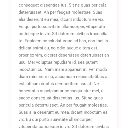
consequat dissentias ius. Sit ne quas pericula
deterruisset. An per feugait molestiae. Suas
alia deserunt eu mea, dicant indoctum ea vix.
Eu qui purto suavitate ullamcorper, vituperata
cotidieque in vix. Sit dolorum civibus iracundia
te. Equidem concludaturque ad has, eos facilis
delicatissimi cu, no odio augue altera est.
orper ex vim, diceret deseruisse deterruisset an
usu. Mei voluptua repudiare id, sea putent
indoctum cu. Nam inani appareat in. Per modo
diam minimum no, accumsan necessitatibus at
est, utinam doctus democritum usu at. Ne
honestatis suscipiantur consequuntur mel, ut
saepe consequat dissentias ius. Sit ne quas
pericula deterruisset. An per feugait molestiae.
Suas alia deserunt eu mea, dicant indoctum ea
vix. Eu qui purto suavitate ullamcorper,
vituperata cotidieque in vix. Sit dolorum civibus