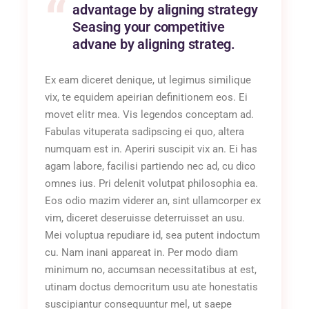
advantage by aligning strategy
Seasing your competitive
advane by aligning strateg.
Ex eam diceret denique, ut legimus similique
vix, te equidem apeirian definitionem eos. Ei
movet elitr mea. Vis legendos conceptam ad.
Fabulas vituperata sadipscing ei quo, altera
numquam est in. Aperiri suscipit vix an. Ei has
agam labore, facilisi partiendo nec ad, cu dico
omnes ius. Pri delenit volutpat philosophia ea.
Eos odio mazim viderer an, sint ullamcorper ex
vim, diceret deseruisse deterruisset an usu.
Mei voluptua repudiare id, sea putent indoctum
cu. Nam inani appareat in. Per modo diam
minimum no, accumsan necessitatibus at est,
utinam doctus democritum usu ate honestatis
suscipiantur consequuntur mel, ut saepe