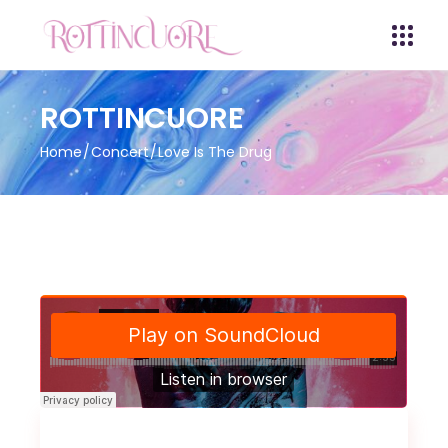
ROTTINCUORE
Home
Concert
Love Is The Drug