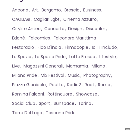
Ancona
Art
Bergamo
Brescia
Business
CAGLIARI
Cagliari Lgbt
Cinema Azzurro
Citylife Anteo
Concerto
Design
Discofilm
Edonè
Falcomics
Falconara Marittima
Festaradio
Fico D'india
Firmacopie
Io Ti Includo
La Spezia
La Spezia Pride
Latte Fresco
Lifestyle
Live
Magazzini Generali
Mamamia
Milano
Milano Pride
Mix Festival
Music
Photography
Piazza Gianicolo
Poetto
Radio2
Raot
Roma
Romina Falconi
Rottincuore
Showcase
Social Club
Sport
Sunspace
Torino
Torre Del Lago
Toscana Pride