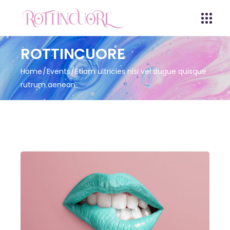
ROTTINCUORE
Home
Events
Etiam ultricies nisi vel augue quisque
rutrum aenean