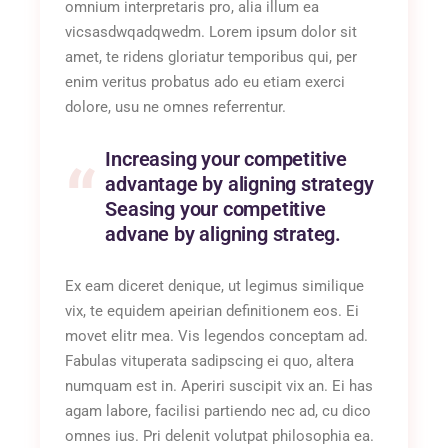
omnium interpretaris pro, alia illum ea
vicsasdwqadqwedm. Lorem ipsum dolor sit
amet, te ridens gloriatur temporibus qui, per
enim veritus probatus ado eu etiam exerci
dolore, usu ne omnes referrentur.
Increasing your competitive
advantage by aligning strategy
Seasing your competitive
advane by aligning strateg.
Ex eam diceret denique, ut legimus similique
vix, te equidem apeirian definitionem eos. Ei
movet elitr mea. Vis legendos conceptam ad.
Fabulas vituperata sadipscing ei quo, altera
numquam est in. Aperiri suscipit vix an. Ei has
agam labore, facilisi partiendo nec ad, cu dico
omnes ius. Pri delenit volutpat philosophia ea.