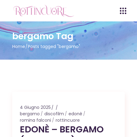
bergamo Tag
Home
Posts tagged "bergamo"
4 Giugno 2025
bergamo
discofilm
edonè
romina falconi
rottincuore
EDONÈ – BERGAMO