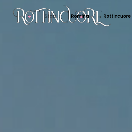
Start
Romina
Rottincuore