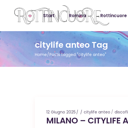
Start
Romina
Rottincuore
citylife anteo Tag
Home
Posts tagged "citylife anteo"
12 Giugno 2025
citylife anteo
discof
MILANO – CITYLIFE 