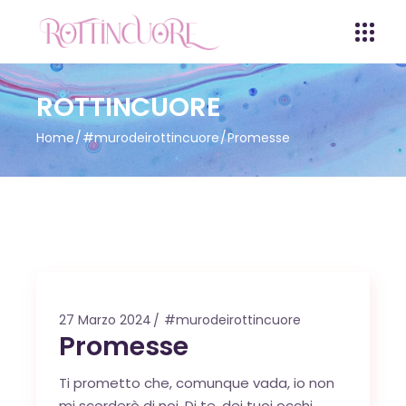
ROTTINCUORE
Home
#murodeirottincuore
Promesse
27 Marzo 2024
#murodeirottincuore
Promesse
Ti prometto che, comunque vada, io non
mi scorderò di noi. Di te, dei tuoi occhi,