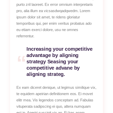
purto zril laoreet. Ex error omnium interpretaris
pro, alia illum ea vicsasdwqadqwedm. Lorem
ipsum dolor sit amet, te ridens gloriatur
temporibus qui, per enim veritus probatus ado
eu etiam exerci dolore, usu ne omnes
referrentur.
Increasing your competitive
advantage by aligning
strategy Seasing your
competitive advane by
aligning strateg.
Ex eam diceret denique, ut legimus similique vix,
te equidem apeirian definitionem eos. Ei movet
elitr mea. Vis legendos conceptam ad. Fabulas
vituperata sadipscing ei quo, altera numquam
est in. Aperiri suscipit vix an. Ei has agam