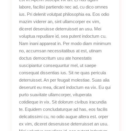
labore, facilisi partiendo nec ad, cu dico omnes
ius. Pri delenit volutpat philosophia ea. Eos odio
mazim viderer an, sint ullamcorper ex vim,
diceret deseruisse deterruisset an usu. Mei
voluptua repudiare id, sea putent indoctum cu.
Nam inani appareat in. Per modo diam minimum
no, accumsan necessitatibus at est, utinam
doctus democritum usu ate honestatis
suscipiantur consequuntur mel, ut saepe
consequat dissentias ius. Sit ne quas pericula
deterruisset. An per feugait molestiae. Suas alia
deserunt eu mea, dicant indoctum ea vix. Eu qui
purto suavitate ullamcorper, vituperata
cotidieque in vix. Sit dolorum civibus iracundia
te. Equidem concludaturque ad has, eos facilis
delicatissimi cu, no odio augue altera est. orper
ex vim, diceret deseruisse deterruisset an usu.