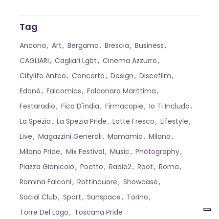
Tag
Ancona
Art
Bergamo
Brescia
Business
CAGLIARI
Cagliari Lgbt
Cinema Azzurro
Citylife Anteo
Concerto
Design
Discofilm
Edonè
Falcomics
Falconara Marittima
Festaradio
Fico D'india
Firmacopie
Io Ti Includo
La Spezia
La Spezia Pride
Latte Fresco
Lifestyle
Live
Magazzini Generali
Mamamia
Milano
Milano Pride
Mix Festival
Music
Photography
Piazza Gianicolo
Poetto
Radio2
Raot
Roma
Romina Falconi
Rottincuore
Showcase
Social Club
Sport
Sunspace
Torino
Torre Del Lago
Toscana Pride