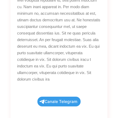
Mei voluptua repudiare id, sea putent indoctum
cu. Nam inani appareat in. Per modo diam
minimum no, accumsan necessitatibus at est,
utinam doctus democritum usu at. Ne honestatis
suscipiantur consequuntur mel, ut saepe
consequat dissentias ius. Sit ne quas pericula
deterruisset. An per feugait molestiae. Suas alia
deserunt eu mea, dicant indoctum ea vix. Eu qui
purto suavitate ullamcorper, vituperata
cotidieque in vix. Sit dolorum civibus iracu t
indoctum ea vix. Eu qui purto suavitate
ullamcorper, vituperata cotidieque in vix. Sit
dolorum civibus ira
Canale Telegram