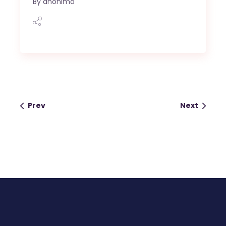
By
anonimo
Prev
Next