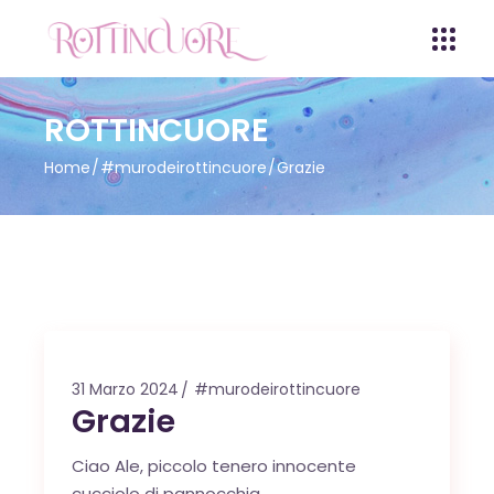
ROTTINCUORE
Home
#murodeirottincuore
Grazie
31 Marzo 2024
#murodeirottincuore
Grazie
Ciao Ale, piccolo tenero innocente
cucciolo di pannocchia.