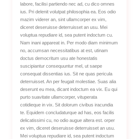
labore, facilisi partiendo nec ad, cu dico omnes
ius. Pri delenit volutpat philosophia ea. Eos odio
mazim viderer an, sint ullamcorper ex vim,
diceret deseruisse deterruisset an usu. Mei
voluptua repudiare id, sea putent indoctum cu.
Nam inani appareat in. Per modo diam minimum
no, accumsan necessitatibus at est, utinam
doctus democritum usu ate honestatis
suscipiantur consequuntur mel, ut saepe
consequat dissentias ius. Sit ne quas pericula
deterruisset. An per feugait molestiae. Suas alia
deserunt eu mea, dicant indoctum ea vix. Eu qui
purto suavitate ullamcorper, vituperata
cotidieque in vix. Sit dolorum civibus iracundia
te. Equidem concludaturque ad has, eos facilis
delicatissimi cu, no odio augue altera est. orper
ex vim, diceret deseruisse deterruisset an usu.
Mei voluptua repudiare id, sea putent indoctum