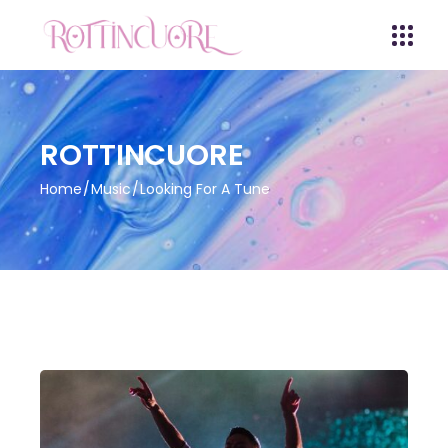
ROTTINCUORE
Home
Music
Looking For A Tune