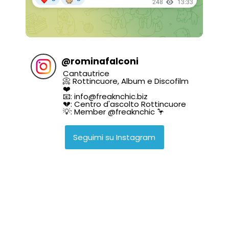
@
rominafalconi
Cantautrice
📀 Rottincuore, Album e Discofilm
❤️
📧: info@freaknchic.biz
💔: Centro d'ascolto Rottincuore
💡: Member @freaknchic 🦩
Seguimi su Instagram