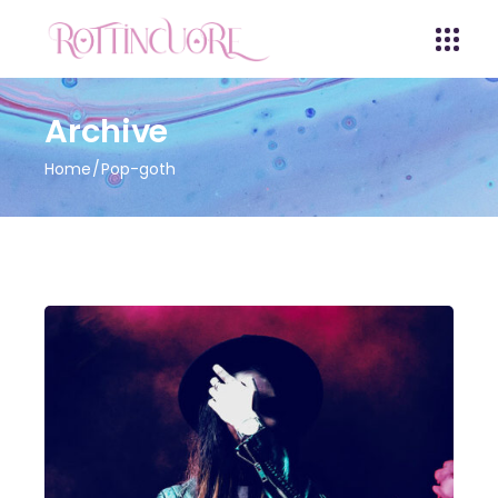
Archive
Home
Pop-goth