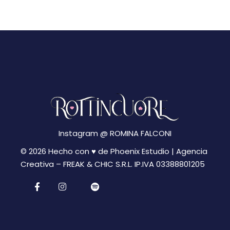
N
g
a
a
v
z
i
i
g
a
o
z
n
i
Instagram @
ROMINA FALCONI
e
o
© 2026 Hecho con ♥ de Phoenix Estudio | Agencia
n
Creativa –
FREAK & CHIC S.R.L. IP.IVA 03388801205
e