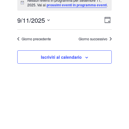
Nessun eventi in programma per Settembre 11,
for
Notice
2025. Vai ai
prossimi eventi in programma eventi
.
Settembre
V
E
9/11/2025
Giorno
11,
v
Seleziona
i
la
e
2025
Giorno precedente
Giorno successivo
s
data.
n
t
Iscriviti al calendario
t
e
o
V
N
i
a
s
v
t
i
e