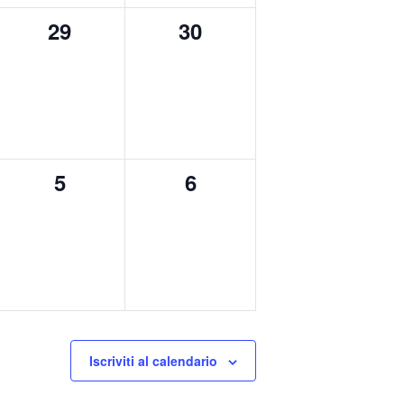
0
0
29
30
eventi,
eventi,
0
0
5
6
eventi,
eventi,
Iscriviti al calendario