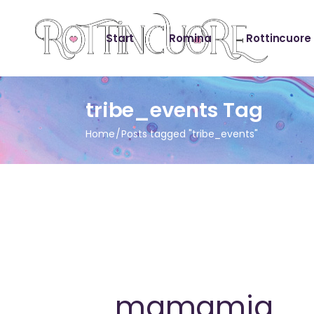
Start
Romina
Rottincuore
tribe_events Tag
Home
Posts tagged "tribe_events"
mamamia