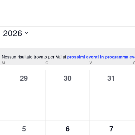
o 2026
Nessun risultato trovato per Vai ai
prossimi eventi in programma ev
Notice
MERCOLEDÌ
GIOVEDÌ
VENERDÌ
M
G
V
0
0
0
29
30
31
eventi,
eventi,
eventi,
0
0
0
5
6
7