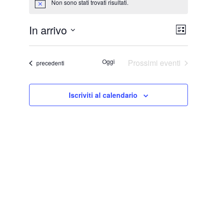
Non sono stati trovati risultati.
Notice
V
E
In arrivo
Lista
v
Seleziona
i
la
e
Oggi
Prossimi eventi
Eventi
precedenti
s
data.
n
t
t
Iscriviti al calendario
e
o
V
N
i
a
s
v
t
i
e