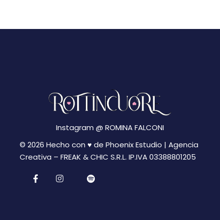
N
g
a
a
v
z
i
i
g
a
o
z
n
i
Instagram @
ROMINA FALCONI
e
o
© 2026 Hecho con ♥ de Phoenix Estudio | Agencia
n
Creativa –
FREAK & CHIC S.R.L. IP.IVA 03388801205
e