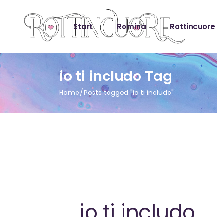
Start
Romina
Rottincuore
io ti includo Tag
Home
Posts tagged "io ti includo"
io ti includo