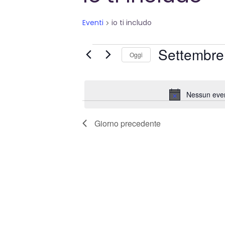
Eventi
io ti includo
Eventi
Settembre
Oggi
for
Seleziona
la
Settembre
Nessun even
data.
28,
Giorno precedente
2024