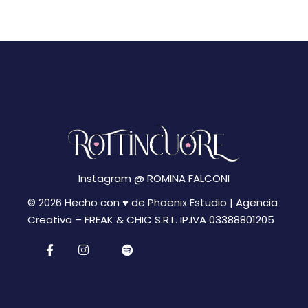
N
g
a
a
v
z
i
i
g
a
o
z
n
i
Instagram @
ROMINA FALCONI
e
o
© 2026 Hecho con ♥ de Phoenix Estudio | Agencia
n
Creativa –
FREAK & CHIC S.R.L. IP.IVA 03388801205
e