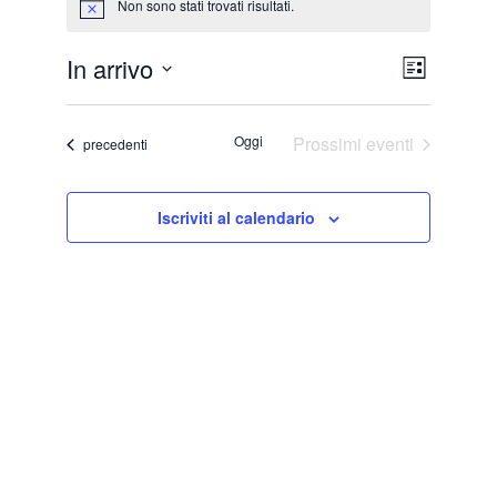
Non sono stati trovati risultati.
Notice
V
E
In arrivo
Lista
v
Seleziona
i
la
e
Oggi
Prossimi eventi
Eventi
precedenti
s
data.
n
t
t
Iscriviti al calendario
e
o
V
N
i
a
s
v
t
i
e