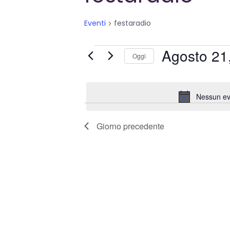
Eventi
festaradio
Eventi
Agosto 21
Oggi
for
Seleziona
la
Agosto
Nessun ev
data.
21,
Giorno precedente
2024