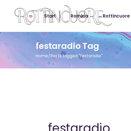
Start
Romina
Rottincuore
festaradio Tag
Home
Posts tagged "festaradio"
festaradio