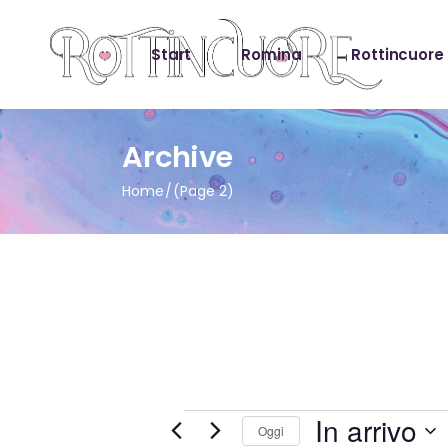
Start
Romina
Rottincuore
Archive
Home
(Page 2)
Eventi
In arrivo
Oggi