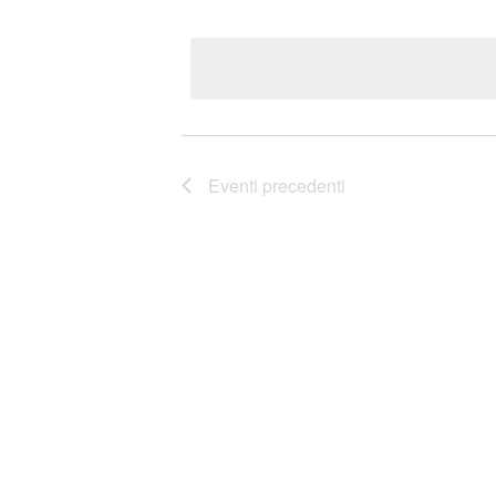
Seleziona
la
data.
Eventi
precedenti