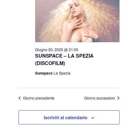
s
Giugno
n
t
t
20,
e
o
2025
V
N
i
a
Giugno 20, 2025 @ 21:00
SUNSPACE – LA SPEZIA
s
(DISCOFILM)
v
t
Sunspace
La Spezia
i
e
N
g
Giorno precedente
Giorno successivo
a
a
v
z
Iscriviti al calendario
i
i
g