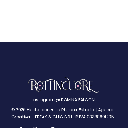
a
o
z
n
i
e
o
n
e
Instagram @
ROMINA FALCONI
© 2026 Hecho con ♥ de Phoenix Estudio | Agencia
Creativa –
FREAK & CHIC S.R.L. IP.IVA 03388801205