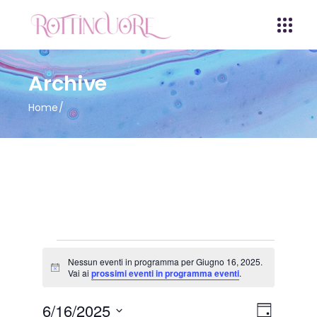
Archive
Home
Eventi
Nessun eventi in programma per Giugno 16, 2025.
Notice
Vai ai
prossimi eventi in programma eventi
.
for
V
E
6/16/2025