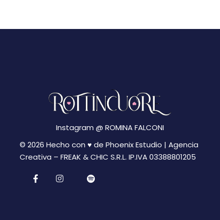
z
i
i
g
a
o
z
n
i
e
o
n
Instagram @
ROMINA FALCONI
e
© 2026 Hecho con ♥ de Phoenix Estudio | Agencia
Creativa –
FREAK & CHIC S.R.L. IP.IVA 03388801205