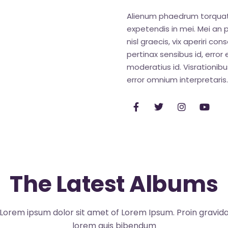
Alienum phaedrum torquatos 
expetendis in mei. Mei an pe
nisl graecis, vix aperiri con
pertinax sensibus id, error 
moderatius id. Visrationibus
error omnium interpretaris.
The Latest Albums
Lorem ipsum dolor sit amet of Lorem Ipsum. Proin gravid
lorem quis bibendum