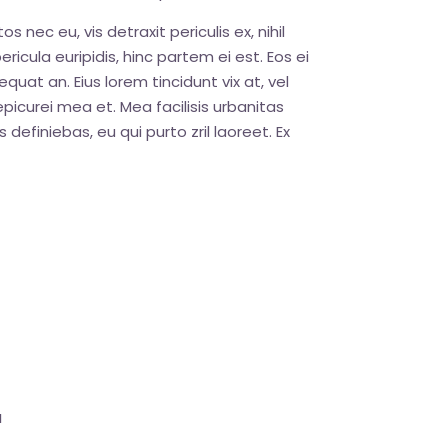
nec eu, vis detraxit periculis ex, nihil
ricula euripidis, hinc partem ei est. Eos ei
sequat an. Eius lorem tincidunt vix at, vel
epicurei mea et. Mea facilisis urbanitas
 definiebas, eu qui purto zril laoreet. Ex
a