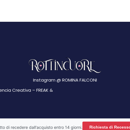
Instagram @
ROMINA FALCONI
gencia Creativa –
FREAK &
ritto di recedere dall'acquisto entro 14 giorni.
Richiesta di Recess