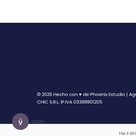
© 2026 Hecho con ♥ de Phoenix Estudio | A
CHIC S.R.L. IP.IVA 03388801205
Listen
Hai il di