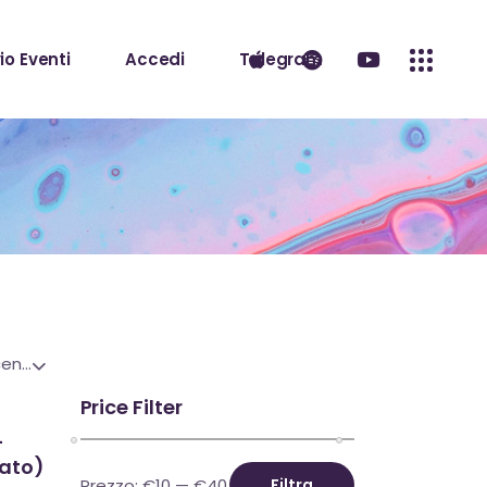
io Eventi
Accedi
Telegram
Ordina in base al più recente
Price Filter
–
fato)
Prezzo:
€10
—
€40
Filtra