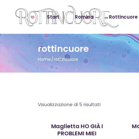
Start
Romina
Rottincuore
rottincuore
Home
rottincuore
Ordina
Visualizzazione di 5 risultati
in
base
al
più
Maglietta HO GIÀ I
Ma
recente
PROBLEMI MIEI