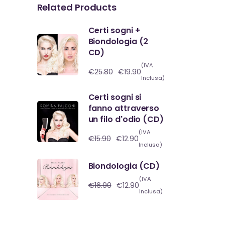
Related Products
Certi sogni +
Biondologia (2
CD)
(IVA
€
25.80
€
19.90
Il
Il
Inclusa)
prezzo
prezzo
originale
attuale
era:
è:
Certi sogni si
€25.80.
€19.90.
fanno attraverso
un filo d'odio (CD)
(IVA
€
15.90
€
12.90
Il
Il
Inclusa)
prezzo
prezzo
originale
attuale
era:
è:
Biondologia (CD)
€15.90.
€12.90.
(IVA
€
16.90
€
12.90
Il
Il
Inclusa)
prezzo
prezzo
originale
attuale
era:
è:
€16.90.
€12.90.