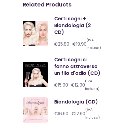
Related Products
Certi sogni +
Biondologia (2
CD)
(IVA
€
25.80
€
19.90
Il
Il
Inclusa)
prezzo
prezzo
originale
attuale
era:
è:
Certi sogni si
€25.80.
€19.90.
fanno attraverso
un filo d'odio (CD)
(IVA
€
15.90
€
12.90
Il
Il
Inclusa)
prezzo
prezzo
originale
attuale
era:
è:
Biondologia (CD)
€15.90.
€12.90.
(IVA
€
16.90
€
12.90
Il
Il
Inclusa)
prezzo
prezzo
originale
attuale
era:
è:
€16.90.
€12.90.