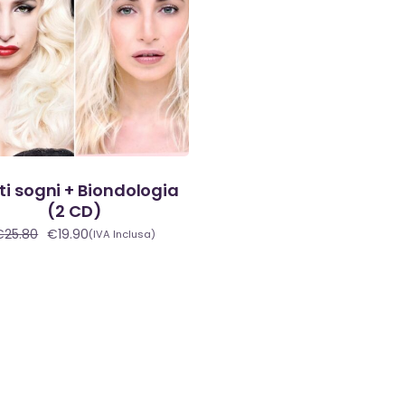
ti sogni + Biondologia
(2 CD)
€
25.80
€
19.90
(IVA Inclusa)
Il
Il
prezzo
prezzo
originale
attuale
era:
è:
€25.80.
€19.90.