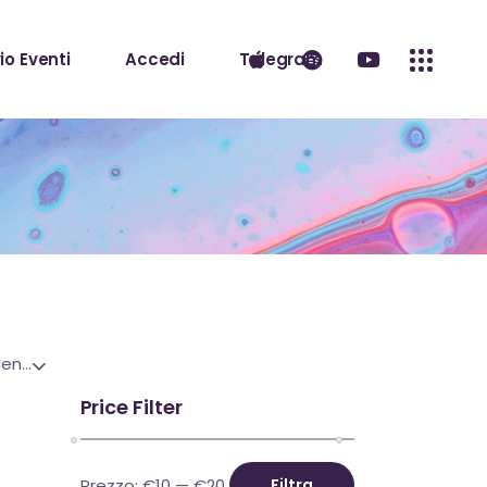
io Eventi
Accedi
Telegram
Ordina in base al più recente
Price Filter
Prezzo:
€10
—
€20
Filtra