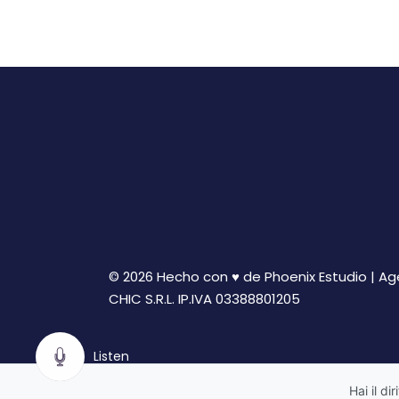
© 2026 Hecho con ♥ de Phoenix Estudio | A
CHIC S.R.L. IP.IVA 03388801205
Listen
Hai il di