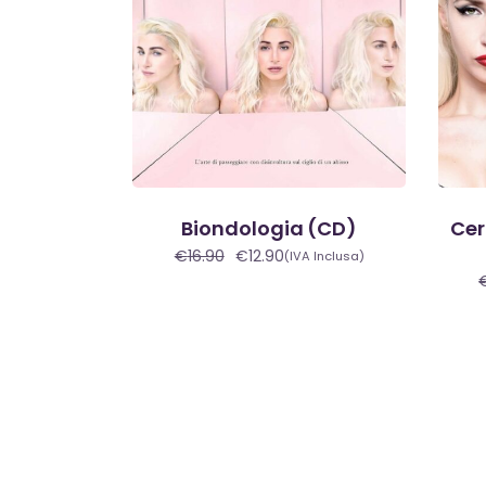
Biondologia (CD)
Cer
€
16.90
€
12.90
(IVA Inclusa)
Il
Il
prezzo
prezzo
originale
attuale
era:
è:
€16.90.
€12.90.