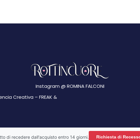
Instagram @
ROMINA FALCONI
gencia Creativa –
FREAK &
ritto di recedere dall'acquisto entro 14 giorni.
Richiesta di Recess