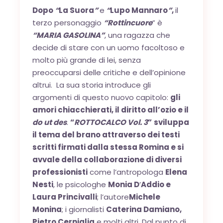
Dopo
“
La Suora
”
e
“
Lupo Mannaro
”
,
il
terzo personaggio
“Rottincuore
” è
“
MARIA GASOLINA
”
, una ragazza che
decide di stare con un uomo facoltoso e
molto più grande di lei, senza
preoccuparsi delle critiche e dell’opinione
altrui. La sua storia introduce gli
argomenti di questo nuovo capitolo:
gli
amori chiacchierati, il diritto all’ozio e il
do ut des
.
“
ROTTOCALCO Vol. 3
”
sviluppa
il tema del brano attraverso dei testi
scritti firmati dalla stessa Romina e si
avvale della collaborazione di diversi
professionisti
come l’antropologa
Elena
Nesti
, le psicologhe
Monia D
’
Addio e
Laura Princivalli
; l’autore
Michele
Monina
; i giornalisti
Caterina Damiano,
Pietro Cerniglia
e molti altri. Dal punto di