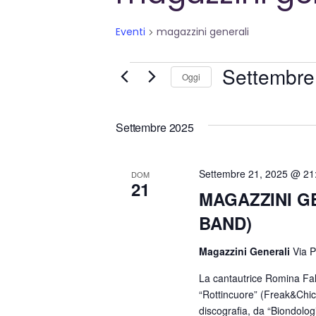
Eventi
magazzini generali
Eventi
Settembre
Oggi
Seleziona
la
Settembre 2025
data.
Settembre 21, 2025 @ 21
DOM
21
MAGAZZINI GE
BAND)
Magazzini Generali
Via P
La cantautrice Romina Fal
“Rottincuore” (Freak&Chic/
discografia, da “Biondologi