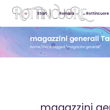
Start
Romina
Rottincuore
magazzini generali T
Home
Posts tagged "magazzini generali"
magazzini ge