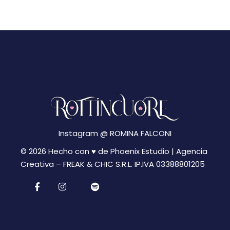
z
i
i
g
a
o
z
n
i
e
o
n
Instagram @
ROMINA FALCONI
e
© 2026 Hecho con ♥ de Phoenix Estudio | Agencia
Creativa –
FREAK & CHIC S.R.L. IP.IVA 03388801205