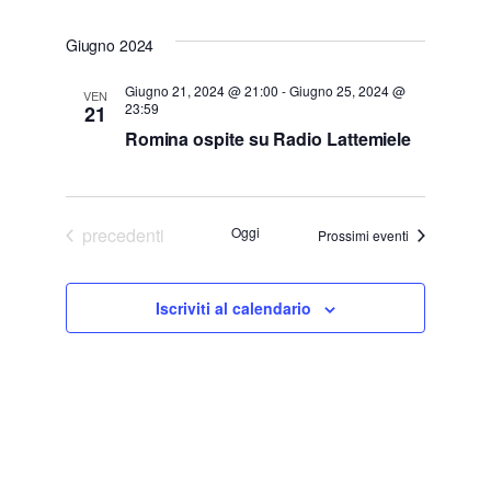
v
Seleziona
i
la
Giugno 2024
e
s
data.
Giugno 21, 2024 @ 21:00
-
Giugno 25, 2024 @
n
VEN
23:59
21
t
t
Romina ospite su Radio Lattemiele
e
o
V
N
Eventi
precedenti
Oggi
Prossimi eventi
i
a
s
Iscriviti al calendario
v
t
i
e
N
g
a
a
v