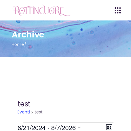
Archive
Home
test
Eventi
test
Eventi
V
E
6/21/2024
 - 
8/7/2026
Lista