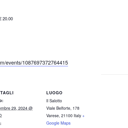
 20.00
com/events/1087697372764415
TAGLI
LUOGO
o:
Il Salotto
embre 29, 2024 @
Viale Belforte, 178
0
Varese
,
21100
Italy
+
Google Maps
: