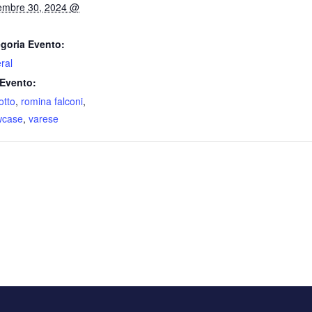
embre 30, 2024 @
goria Evento:
ral
Evento:
lotto
,
romina falconi
,
wcase
,
varese