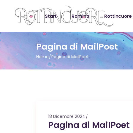
Start
Romina
Rottincuore
Pagina di MailPoet
Home
Pagina di MailPoet
18 Dicembre 2024
Pagina di MailPoet