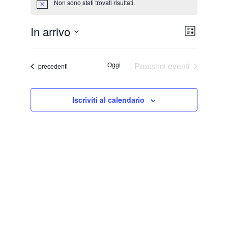
Non sono stati trovati risultati.
Notice
V
E
In arrivo
Lista
v
Seleziona
i
la
e
Oggi
Prossimi eventi
Eventi
precedenti
s
data.
n
t
t
Iscriviti al calendario
e
o
V
N
i
a
s
v
t
i
e