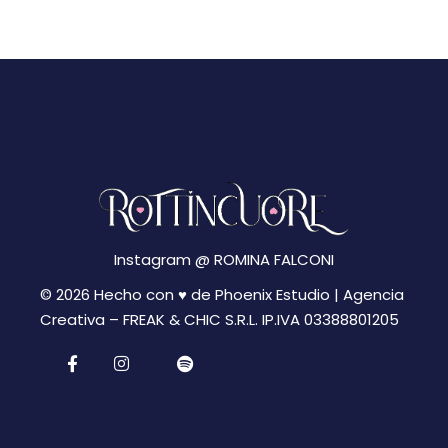
N
g
a
a
v
z
i
i
g
a
o
z
n
i
Instagram @
ROMINA FALCONI
e
o
© 2026 Hecho con ♥ de Phoenix Estudio | Agencia
n
Creativa –
FREAK & CHIC S.R.L. IP.IVA 03388801205
e