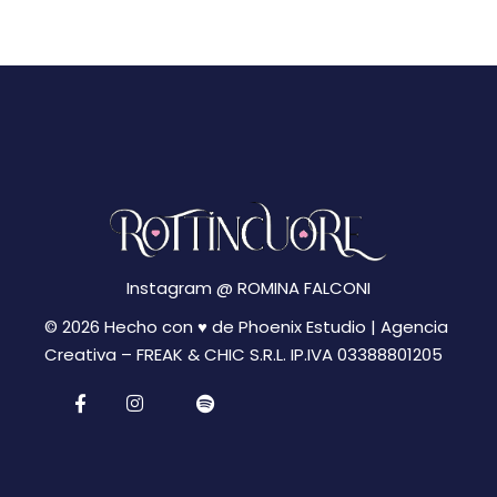
N
g
a
a
v
z
i
i
g
a
o
z
n
i
Instagram @
ROMINA FALCONI
e
o
© 2026 Hecho con ♥ de Phoenix Estudio | Agencia
n
Creativa –
FREAK & CHIC S.R.L. IP.IVA 03388801205
e