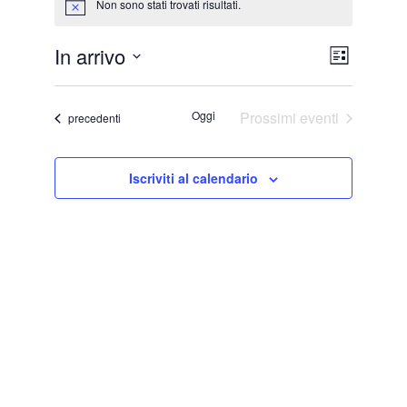
Non sono stati trovati risultati.
Notice
V
E
In arrivo
Lista
v
Seleziona
i
la
e
Oggi
Prossimi eventi
Eventi
precedenti
s
data.
n
t
t
Iscriviti al calendario
e
o
V
N
i
a
s
v
t
i
e